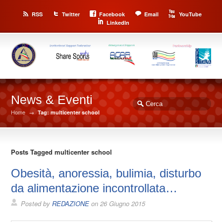
RSS
Twitter
Facebook
Email
YouTube
LinkedIn
News & Eventi
Home
→
Tag: multicenter school
Posts Tagged multicenter school
Obesità, anoressia, bulimia, disturbo
da alimentazione incontrollata…
Posted by
REDAZIONE
on
26 Giugno 2015