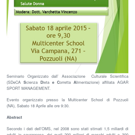
Seminario Organizzato dall’ Associazione Culturale Scientifica
(SDeCA
S
cienza
D
ieta
e C
orretta
A
limentazione) affiliata AGAR
SPORT MANAGEMENT.
Evento organizzato presso la Multicenter School di Pozzuoli
(NA), Sabato 18 Aprile alle ore 9:30.
Abstract
Secondo i dati dell’OMS, nel 2008 sono stati stimati 1,5 miliardi di
adulti in sovrappeso, dei quali 200 milioni di maschi adulti e 300