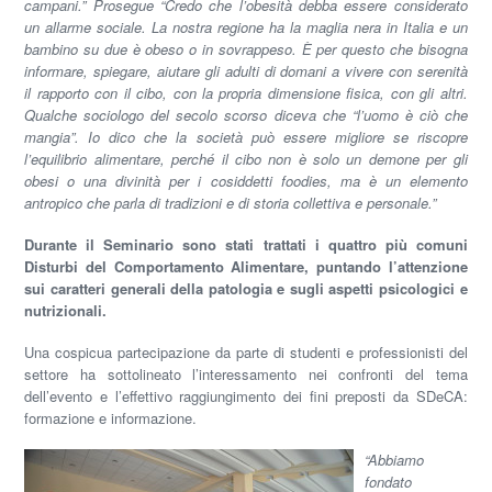
campani.” Prosegue “Credo che l’obesità debba essere considerato
un allarme sociale. La nostra regione ha la maglia nera in Italia e un
bambino su due è obeso o in sovrappeso. È per questo che bisogna
informare, spiegare, aiutare gli adulti di domani a vivere con serenità
il rapporto con il cibo, con la propria dimensione fisica, con gli altri.
Qualche sociologo del secolo scorso diceva che “l’uomo è ciò che
mangia”. Io dico che la società può essere migliore se riscopre
l’equilibrio alimentare, perché il cibo non è solo un demone per gli
obesi o una divinità per i cosiddetti foodies, ma è un elemento
antropico che parla di tradizioni e di storia collettiva e personale.”
Durante il Seminario sono stati trattati i quattro più comuni
Disturbi del Comportamento Alimentare, puntando l’attenzione
sui caratteri generali della patologia e sugli aspetti psicologici e
nutrizionali.
Una cospicua partecipazione da parte di studenti e professionisti del
settore ha sottolineato l’interessamento nei confronti del tema
dell’evento e l’effettivo raggiungimento dei fini preposti da SDeCA:
formazione e informazione.
“Abbiamo
fondato