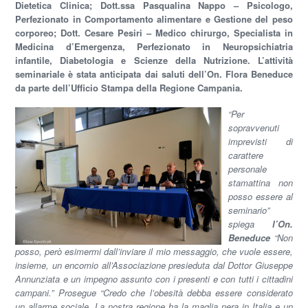
Dietetica Clinica; Dott.ssa Pasqualina Nappo – Psicologo,
Perfezionato in Comportamento alimentare e Gestione del peso
corporeo; Dott. Cesare Pesiri – Medico chirurgo, Specialista in
Medicina d’Emergenza, Perfezionato in Neuropsichiatria
infantile, Diabetologia e Scienze della Nutrizione. L’attività
seminariale è stata anticipata dai saluti dell’On. Flora Beneduce
da parte dell’Ufficio Stampa della Regione Campania.
“Per
sopravvenuti
imprevisti di
carattere
personale
stamattina non
posso essere al
seminario”
spiega
l’On.
Beneduce
“Non
posso, però esimermi dall’inviare il mio messaggio, che vuole essere,
insieme, un encomio all’Associazione presieduta dal Dottor Giuseppe
Annunziata e un impegno assunto con i presenti e con tutti i cittadini
campani.” Prosegue “Credo che l’obesità debba essere considerato
un allarme sociale. La nostra regione ha la maglia nera in Italia e un