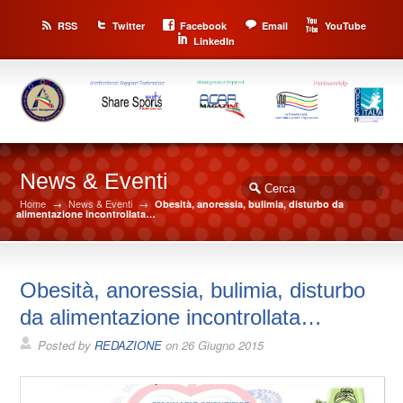
RSS
Twitter
Facebook
Email
YouTube
LinkedIn
News & Eventi
Home
→
News & Eventi
→
Obesità, anoressia, bulimia, disturbo da
alimentazione incontrollata…
Obesità, anoressia, bulimia, disturbo
da alimentazione incontrollata…
Posted by
REDAZIONE
on
26 Giugno 2015