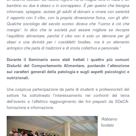
bambino su due è obeso o in sovrappeso. È per questo che bisogna
informare, spiegare, aiutare gli adulti di domani a vivere con serenità
il rapporto con il cibo, con la propria dimensione fisica, con gli altri.
Qualche sociologo del secolo scorso diceva che “l’uomo è ciò che
mangia”. Io dico che la società può essere migliore se riscopre
l’equilibrio alimentare, perché il cibo non è solo un demone per gli
obesi o una divinità per i cosiddetti foodies, ma è un elemento
antropico che parla di tradizioni e di storia collettiva e personale.”
Durante il Seminario sono stati trattati i quattro più comuni
Disturbi del Comportamento Alimentare, puntando l’attenzione
sui caratteri generali della patologia e sugli aspetti psicologici e
nutrizionali.
Una cospicua partecipazione da parte di studenti e professionisti del
settore ha sottolineato l’interessamento nei confronti del tema
dell’evento e l’effettivo raggiungimento dei fini preposti da SDeCA:
formazione e informazione.
“Abbiamo
fondato