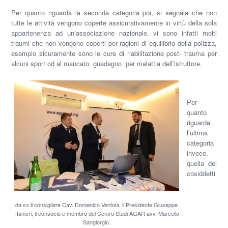
Per quanto riguarda la seconda categoria poi, si segnala che non
tutte le attività vengono coperte assicurativamente in virtù della sola
appartenenza ad un’associazione nazionale, vi sono infatti molti
traumi che non vengono coperti per ragioni di equilibrio della polizza,
esempio sicuramente sono le cure di riabilitazione post- trauma per
alcuni sport od al mancato guadagno per malattia dell’istruttore.
Per
quanto
riguarda
l’ultima
categoria
invece,
quella dei
cosiddetti
da sx il consigliere Cav. Domenico Ventola, il Presidente Giuseppe
Ranieri, il consocio e membro del Centro Studi AGAR avv. Marcello
Sangiorgio.