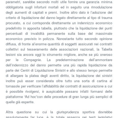
parametri, sarebbe secondo molti utile fornire una garanzia minima
obbligatoria sugli infortuni mortali ed in seguito una rimodulazione
degli aumenti di capitali e premi. Inoltre altro dato è l’adozione del
criterio di liquidazione del danno legato direttamente al tipo di trauma
procurato, a cui corrisponda direttamente un indennizzo economico
predefinito in apposita tabella, piuttosto che la liquidazione dei punti
percentuali di invalidità permanente sulla base del massimale
economico previsto in polizza. Nonostante tutto secondo opinione
diffusa, di fronte al’enorme quantità di soggetti assicurati nei contratti
collettivi sul tesseramento delle associazioni nazionali, la Tabella
lesioni sia ancora oggi lo strumento migliore, anche se più oneroso
per le Compagnie. La predeterminazione dell’ammontare
dell’indennizzo del danno permette una più rapida liquidazione da
parte dei Centri di Liquidazione Sinistri e allo stesso tempo permette
di allargare la platea degli aventi diritto, la liquidazione dei sinistri
inoltre può esser considerata oltre tutto una sorta di cartina al
tornasole per verificare l’affidabilità dei contratti di assicurazione a cui
è possibile rivolgersi, è auspicabile possano infatti formarsi delle
piattaforme
“Ad hoc”
con delle procedure di gran lunga più semplici di
quelle già esperite.
Altra questione su cui la giurisprudenza sportiva dovrebbe
assolutamente far luce, è la totale assenza nei testi legislativi