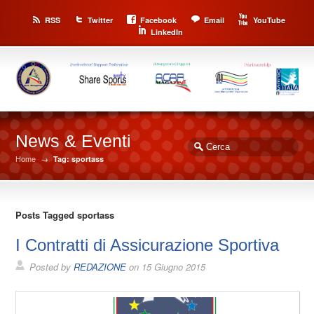
RSS
Twitter
Facebook
Email
YouTube
LinkedIn
News & Eventi
Home
→
Tag: sportass
Posts Tagged sportass
I Contratti di Assicurazione Sportiva
Posted by
REDAZIONE
on
15 Giugno 2015