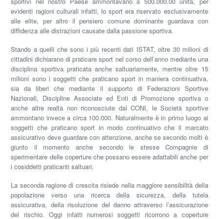
sportivi nel nostro Paese ammontavano a 500.000,00 unità, per
evidenti ragioni culturali infatti, lo sport era riservato esclusivamente
alle elite, per altro il pensiero comune dominante guardava con
diffidenza alle distrazioni causate dalla passione sportiva.
Stando a quelli che sono i più recenti dati
ISTAT
, oltre
30 milioni
di
cittadini dichiarano di praticare sport nel corso dell’anno mediante una
disciplina sportiva praticata anche saltuariamente, mentre oltre
15
milioni
sono i soggetti che praticano sport in maniera continuativa,
sia da liberi che mediante il supporto di
Federazioni Sportive
Nazionali
,
Discipline Associate
ed
Enti di Promozione sportiva
o
anche altre realtà non riconosciute dal
CONI
, le
Società sportive
ammontano invece a circa 100.000. Naturalmente è in primo luogo ai
soggetti che praticano sport in modo continuativo che il marcato
assicurativo deve guardare con attenzione, anche se secondo molti è
giunto il momento anche secondo le stesse Compagnie di
sperimentare delle coperture che possano essere adattabili anche per
i cosiddetti praticanti saltuari.
La seconda ragione di crescita risiede nella maggiore sensibilità della
popolazione verso una ricerca della sicurezza, della tutela
assicurativa, della risoluzione del danno attraverso l’assicurazione
del rischio. Oggi infatti numerosi soggetti ricorrono a coperture