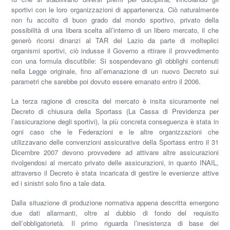
sportivi con le loro organizzazioni di appartenenza. Ciò naturalmente
non fu accolto di buon grado dal mondo sportivo, privato della
possibilità di una libera scelta all’interno di un libero mercato, il che
generò ricorsi dinanzi al TAR del Lazio da parte di molteplici
organismi sportivi, ciò indusse il Governo a ritirare il provvedimento
con una formula discutibile: Si sospendevano gli obblighi contenuti
nella Legge originale, fino all’emanazione di un nuovo Decreto sui
parametri che sarebbe poi dovuto essere emanato entro il 2006.
La terza ragione di crescita del mercato è insita sicuramente nel
Decreto di chiusura della
Sportass
(La Cassa di Previdenza per
l’assicurazione degli sportivi), la più concreta conseguenza è stata in
ogni caso che le Federazioni e le altre organizzazioni che
utilizzavano delle convenzioni assicurative della
Sportass
entro il 31
Dicembre 2007 devono provvedere ad attivare altre assicurazioni
rivolgendosi al mercato privato delle assicurazioni, in quanto
INAIL
,
attraverso il Decreto è stata incaricata di gestire le evenienze attive
ed i sinistri solo fino a tale data.
Dalla situazione di produzione normativa appena descritta emergono
due dati allarmanti, oltre al dubbio di fondo del requisito
dell’obbligatorietà. Il primo riguarda l’inesistenza di base dei