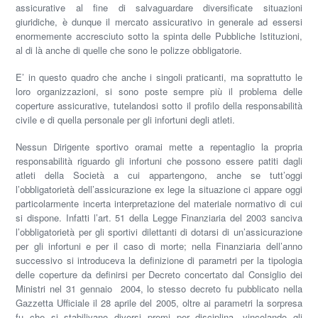
assicurative al fine di salvaguardare diversificate situazioni
giuridiche, è dunque il mercato assicurativo in generale ad essersi
enormemente accresciuto sotto la spinta delle Pubbliche Istituzioni,
al di là anche di quelle che sono le polizze obbligatorie.
E’ in questo quadro che anche i singoli praticanti, ma soprattutto le
loro organizzazioni, si sono poste sempre più il problema delle
coperture assicurative, tutelandosi sotto il profilo della responsabilità
civile e di quella personale per gli infortuni degli atleti.
Nessun Dirigente sportivo oramai mette a repentaglio la propria
responsabilità riguardo gli infortuni che possono essere patiti dagli
atleti della Società a cui appartengono, anche se tutt’oggi
l’obbligatorietà dell’assicurazione
ex lege
la situazione ci appare oggi
particolarmente incerta interpretazione del materiale normativo di cui
si dispone. Infatti l’
art. 51
della Legge Finanziaria del 2003 sanciva
l’obbligatorietà per gli sportivi dilettanti di dotarsi di un’assicurazione
per gli infortuni e per il caso di morte; nella Finanziaria dell’anno
successivo si introduceva la definizione di parametri per la tipologia
delle coperture da definirsi per Decreto concertato dal Consiglio dei
Ministri nel 31 gennaio 2004, lo stesso decreto fu pubblicato nella
Gazzetta Ufficiale il 28 aprile del 2005, oltre ai parametri la sorpresa
fu che si stabilivano diversi premi per disciplina, vincolando gli