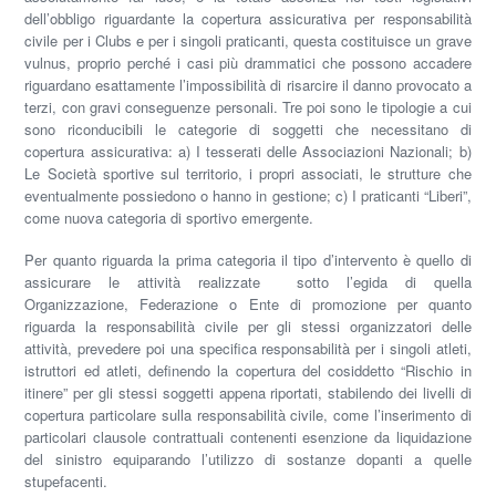
dell’obbligo riguardante la copertura assicurativa per responsabilità
civile per i Clubs e per i singoli praticanti, questa costituisce un grave
vulnus, proprio perché i casi più drammatici che possono accadere
riguardano esattamente l’impossibilità di risarcire il danno provocato a
terzi, con gravi conseguenze personali. Tre poi sono le tipologie a cui
sono riconducibili le categorie di soggetti che necessitano di
copertura assicurativa:
a)
I tesserati delle Associazioni Nazionali;
b)
Le Società sportive sul territorio, i propri associati, le strutture che
eventualmente possiedono o hanno in gestione;
c)
I praticanti “Liberi”,
come nuova categoria di sportivo emergente.
Per quanto riguarda la prima categoria il tipo d’intervento è quello di
assicurare le attività realizzate sotto l’egida di quella
Organizzazione
,
Federazione
o
Ente di promozione
per quanto
riguarda la responsabilità civile per gli stessi organizzatori delle
attività, prevedere poi una specifica responsabilità per i singoli atleti,
istruttori ed atleti, definendo la copertura del cosiddetto
“Rischio in
itinere”
per gli stessi soggetti appena riportati, stabilendo dei livelli di
copertura particolare sulla responsabilità civile, come l’inserimento di
particolari clausole contrattuali contenenti esenzione da liquidazione
del sinistro equiparando l’utilizzo di sostanze dopanti a quelle
stupefacenti.