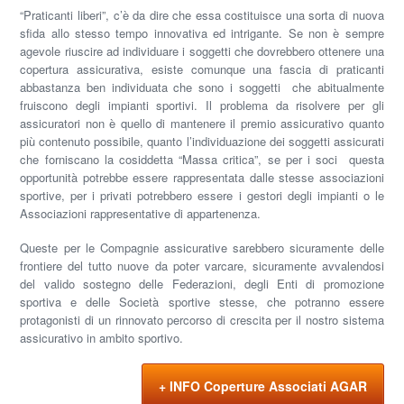
“Praticanti liberi
”, c’è da dire che essa costituisce una sorta di nuova
sfida allo stesso tempo innovativa ed intrigante. Se non è sempre
agevole riuscire ad individuare i soggetti che dovrebbero ottenere una
copertura assicurativa, esiste comunque una fascia di praticanti
abbastanza ben individuata che sono i soggetti che abitualmente
fruiscono degli impianti sportivi. Il problema da risolvere per gli
assicuratori non è quello di mantenere il premio assicurativo quanto
più contenuto possibile, quanto l’individuazione dei soggetti assicurati
che forniscano la cosiddetta
“Massa critica”
, se per i soci questa
opportunità potrebbe essere rappresentata dalle stesse associazioni
sportive, per i privati potrebbero essere i gestori degli impianti o le
Associazioni rappresentative di appartenenza.
Queste per le Compagnie assicurative sarebbero sicuramente delle
frontiere del tutto nuove da poter varcare, sicuramente avvalendosi
del valido sostegno delle
Federazioni
, degli
Enti di promozione
sportiva
e delle
Società sportive
stesse, che potranno essere
protagonisti di un rinnovato percorso di crescita per il nostro sistema
assicurativo in ambito sportivo.
+ INFO Coperture Associati AGAR