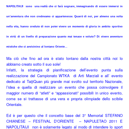
NAPOLITAIJI sono una realtà che ci farà sognare, immaginando di essere immersi in
un’avventura che non credevamo ci appartenesse. Quanti di noi, per almeno una volta
nella vita, hanno creduto di non poter vivere un momento di gloria in ambito sportivo
in virtù di un livello di preparazione quanto mai tenace e voluto? Di vivere avventure
mistiche che ci avvicinino al lontano Oriente…
Ma ciò che fino ad ora è stato lontano dalla nostra città noi lo
abbiamo creato sotto il suo sole!
Infatti, la strategia di pianificazione dell’evento punta sulla
realizzazione del Campionato WTKA di Arti Marziali e all’ evento
dedicato al TaijiQuan più grande mai svolto sul territorio Nazionale,
l’idea e quella di realizzare un evento che possa coinvolgere il
maggior numero di “atleti” e “appassionati” possibili in unico evento,
come se si trattasse di una vera e propria olimpiade dello scibile
Orientale.
Ed è per questo che il concetto base del 3° Memorial STEFANO
CHIANESE – FESTIVAL D’ORIENTE – NAPULETAO 2011 E
NAPOLITAIJI non è solamente legato al modo di intendere lo sport