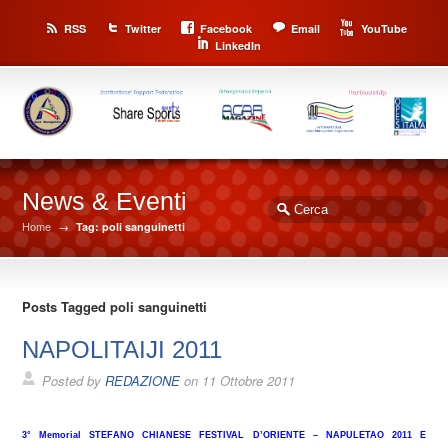
RSS
Twitter
Facebook
Email
YouTube
LinkedIn
News & Eventi
Home
→
Tag: poli sanguinetti
Posts Tagged poli sanguinetti
NAPOLITAIJI 2011
Posted by
REDAZIONE
on
11 Ottobre 2011
3° Memorial STEFANO CHIANESE FESTIVAL D’ORIENTE – NAPULETAO 2011 E