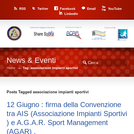
RSS
Twitter
Facebook
Email
YouTube
LinkedIn
News & Eventi
Home
→
Tag: associazione impianti sportivi
Posts Tagged associazione impianti sportivi
12 Giugno : firma della Convenzione
tra AIS (Associazione Impianti Sportivi
) e A.G.A.R. Sport Management
(AGAR) .