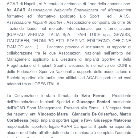
AGAR di Napoli , si è tenuta la cerimonia di firma della convenzione
fra
AGAR
Associazione Nazionale Specializzata nel Management
formativo ed informativo applicato allo Sport ed A.I.S.
Associazione Impianti Sportivi
, Associazione composta da oltre
50
aziende leader nel mercato Internazionale, per citarne alcune
(BUREAU VERITAS ITALIA SpA , FAEL LUCE spa, GEWISS,
ITALGREEN, TELONI POLETTI, STARING, EDILTECNO, OFFICINE
D’AMICO ecc….) . L’accordo prevede di instaurare un rapporto di
collaborazione tra le due Associazioni Nazionali nell’ambito del
Management applicato alla Gestione di Impianti Sportivi e della
Progettazione di Impianti Sportivi secondo le normative del CONI e
delle Federazioni Sportive Nazionali a supporto delle associazione e
Società sportive dilettantistiche affiliate ad AGAR e partner ad essi
aderenti tra cui OPES ITALIA.
La Convenzione è stata firmata da
Ezio Ferrari
Presidente
dell’Associazione Impianti Sportivi e
Giuseppe Ranieri
presidente
dell’AGAR Sport Management. Presenti alla Firma : i Vicepresidenti
dei rispettivi enti
Vincenzo Marra
,
Giancarlo De Cristofaro, Marco
Cortellessa
(resp. impianti sportivi agar) e l’avv
Giuseppe Matacena
responsabile sportello legale AGAR Campania il quale ha apportato
alcune modifiche all’atto definendo in maniera più completa l’accordo