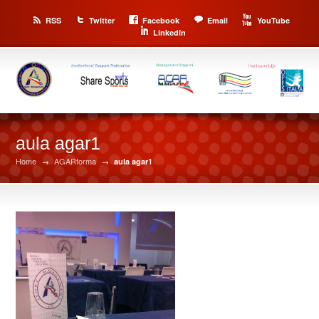
RSS
Twitter
Facebook
Email
YouTube
LinkedIn
aula agar1
Home
→
AGARforma
→
aula agar1